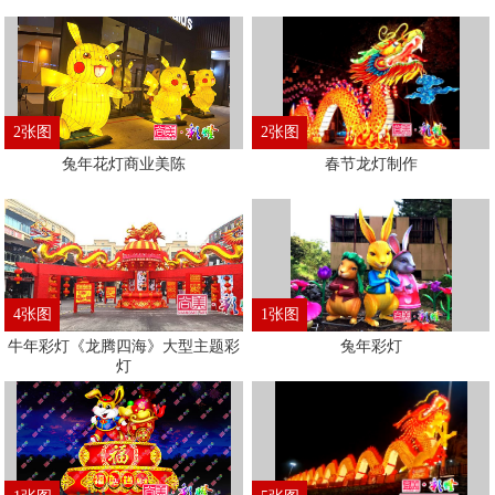
2张图
2张图
兔年花灯商业美陈
春节龙灯制作
4张图
1张图
牛年彩灯《龙腾四海》大型主题彩
兔年彩灯
灯