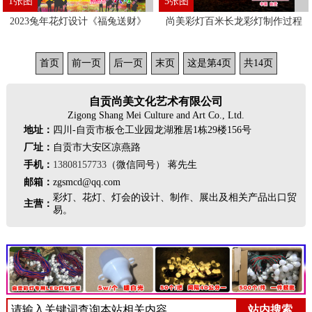
1张图
5张图
2023兔年花灯设计《福兔送财》
尚美彩灯百米长龙彩灯制作过程
首页
前一页
后一页
末页
这是第4页
共14页
自贡尚美文化艺术有限公司
Zigong Shang Mei Culture and Art Co., Ltd.
地址：
四川-自贡市板仓工业园龙湖雅居1栋29楼156号
厂址：
自贡市大安区凉燕路
手机：
13808157733
（微信同号） 蒋先生
邮箱：
zgsmcd@qq.com
彩灯、花灯、灯会的设计、制作、展出及相关产品出口贸
主营：
易。