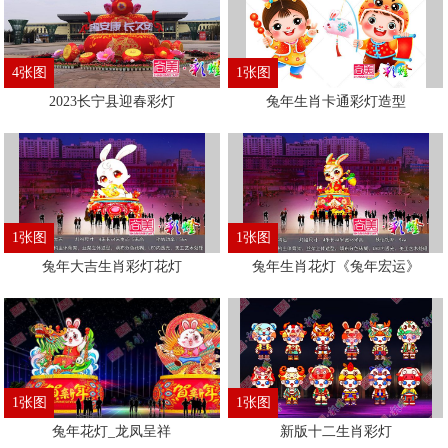
4张图
1张图
2023长宁县迎春彩灯
兔年生肖卡通彩灯造型
1张图
1张图
兔年大吉生肖彩灯花灯
兔年生肖花灯《兔年宏运》
1张图
1张图
兔年花灯_龙凤呈祥
新版十二生肖彩灯