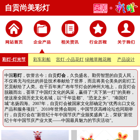
自贡尚美彩灯
彩灯·灯光节
彩车彩船
宫灯·小品花灯
绿雕草雕花雕
产品设计
中国
彩灯
，饮誉古今；自贡
灯会
，久负盛名。勤劳智慧的自贡人民，
不仅将无与伦比的井盐技术奉献给了世界，而且将美仑美奂的彩灯工
艺贡献给了人类。在千百年来广布年节灯会的神州大地上，自贡灯会
脱颖而出，荟萃了中国灯文化的风采，赢得了“天下第一灯”的美称，
使这座全国历史文化名城，以“千年盐都”、“恐龙之乡”、“南国灯
城”名扬四海。2007年，自贡灯会被国家文化部确定为”优秀出口文化
产品和服务项目”。2010年世博会期间，中国节庆高峰论坛也同期举
行，自贡灯会在”新世纪十年中国节庆产业颁奖盛典”上，荣获”新世
纪十年中国节庆产业大奖——中国最具魅力的节庆活动”。