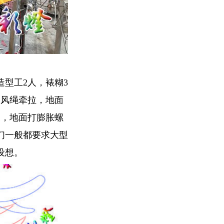
造型工2人，裱糊3
根风绳牵拉，地面
束，地面打膨胀螺
们一般都要求大型
设想。