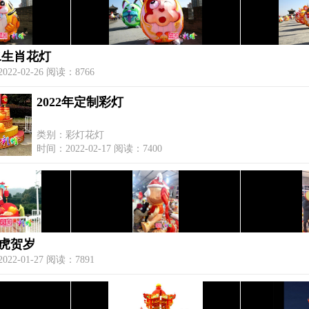
二生肖花灯
-02-26 阅读：8766
2022年定制彩灯
类别：彩灯花灯
时间：2022-02-17 阅读：7400
福虎贺岁
-01-27 阅读：7891