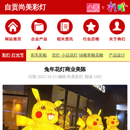
自贡尚美彩灯
彩灯·灯光节
彩车彩船
宫灯·小品花灯
绿雕草雕花雕
产品设计
兔年花灯商业美陈
日期:2022-10-13 编辑:尚美彩灯 阅读:
5492