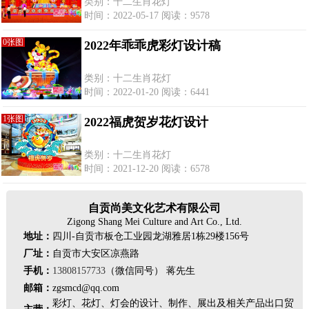
类别：十二生肖花灯
时间：2022-05-17 阅读：9578
0张图
2022年乖乖虎彩灯设计稿
类别：十二生肖花灯
时间：2022-01-20 阅读：6441
1张图
2022福虎贺岁花灯设计
类别：十二生肖花灯
时间：2021-12-20 阅读：6578
自贡尚美文化艺术有限公司
Zigong Shang Mei Culture and Art Co., Ltd.
地址：
四川-自贡市板仓工业园龙湖雅居1栋29楼156号
厂址：
自贡市大安区凉燕路
手机：
13808157733
（微信同号） 蒋先生
邮箱：
zgsmcd@qq.com
彩灯、花灯、灯会的设计、制作、展出及相关产品出口贸