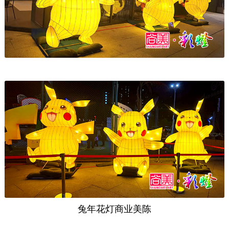
兔年花灯商业美陈