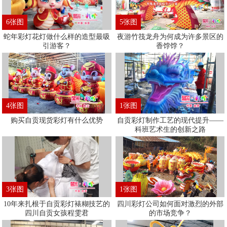
6张图
5张图
蛇年彩灯花灯做什么样的造型最吸
夜游竹筏龙舟为何成为许多景区的
引游客？
香饽饽？
4张图
1张图
购买自贡现货彩灯有什么优势
自贡彩灯制作工艺的现代提升——
科班艺术生的创新之路
3张图
1张图
10年来扎根于自贡彩灯裱糊技艺的
四川彩灯公司如何面对激烈的外部
四川自贡女孩程雯君
的市场竞争？