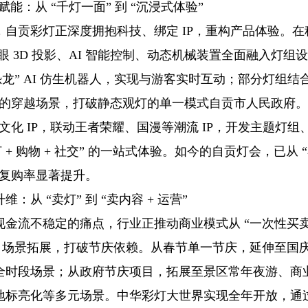
 赋能：从 “千灯一面” 到 “沉浸式体验”
，自贡彩灯正深度拥抱科技、绑定 IP，重构产品体验。在
裸眼 3D 投影、AI 智能控制、动态机械装置全面融入灯组设
恐龙” AI 仿生机器人，实现与游客实时互动；部分灯组结合
” 的穿越场景，打破静态观灯的单一模式自贡市人民政府。在
本土文化 IP，联动王者荣耀、国漫等潮流 IP，开发主题灯
 + 购物 + 社交” 的一站式体验。如今的自贡灯会，已从 “
，复购率显著提升。
：从 “卖灯” 到 “卖内容 + 运营”
金流不稳定的痛点，行业正推动商业模式从 “一次性买卖”
一，场景拓展，打破节庆依赖。从春节单一节庆，延伸至国
全时段场景；从政府节庆项目，拓展至景区常年夜游、商
地标亮化等多元场景。中华彩灯大世界实现全年开放，通