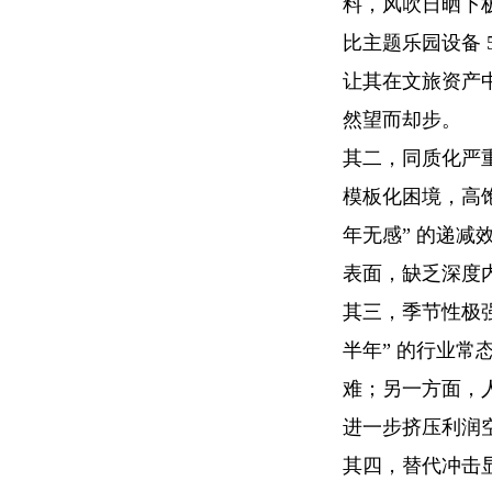
料，风吹日晒下极
比主题乐园设备 
让其在文旅资产中
然望而却步。
其二，同质化严重
模板化困境，高
年无感” 的递减
表面，缺乏深度
其三，季节性极
半年” 的行业
难；另一方面，
进一步挤压利润
其四，替代冲击