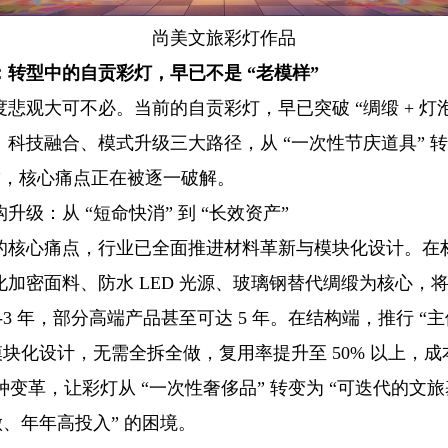
尚美文旅彩灯作品
转型中的自贡彩灯，早已不是 “老模样”
悲观大可不必。当前的自贡彩灯，早已突破 “绸缎 + 灯泡
科技融合、模式升级三大路径，从 “一次性节庆道具” 转
P”，核心痛点正在被逐一破解。
升级：从 “短命快消” 到 “长效资产”
的核心痛点，行业已全面推进材料革新与模块化设计。在
加密面料、防水 LED 光源、玻璃钢替代绸缎为核心，
 1-3 年，部分高端产品甚至可达 5 年。在结构端，推行 “主
模块化设计，无需全拆全做，复用率提升至 50% 以上，成本
这种变革，让彩灯从 “一次性奢侈品” 转变为 “可迭代的文
做、年年高投入” 的困境。