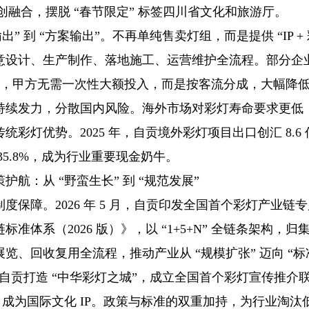
 文创融合，摆脱 “春节限定” 标签四川省文化和旅游厅。
出” 到 “方案输出”。不再单纯售卖灯组，而是提供 “IP + 彩
意设计、生产制作、落地施工、运营维护全流程。部分企业
模式，甲方无需一次性大额投入，而是按客流分成，大幅降
持续发力，分散国内风险。海外市场对彩灯寿命要求更低
统彩灯优势。2025 年，自贡境外彩灯项目出口创汇 8.6
35.8%，成为行业重要现金奶牛。
护航：从 “野蛮生长” 到 “规范发展”
度保障。2026 年 5 月，自贡印发全国首个彩灯产业链
准体系（2026 版）》，以 “1+5+N” 全链条架构，归集
览、回收复用全流程，推动产业从 “规模扩张” 迈向 “
自贡打造 “中华彩灯之城”，成立全国首个彩灯宣传推介联
 成为国际文化 IP。政策与标准的双重加持，为行业淘