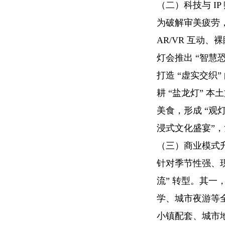
（二）科技与 IP
为破解审美疲劳
AR/VR 互动、
灯会推出 “智慧
打造 “虚实交织
耕 “盐龙灯” 
美食，形成 “观灯
浸式文化盛宴”
（三）商业模式升维
针对季节性强、现
流” 转型。其
学、城市夜游等
小镇配套、城市