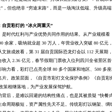
途”，但也绝非 “穷途末路”，而是一场淘汰低端、升级高
自贡彩灯的 “冰火两重天”
，是时代红利与产业优势共同作用的结果。从产业规模看
00 余家，吸纳就业超 30 万人，年营业收入突破 80 亿
旅成效看，第 31 届自贡国际恐龙灯会以 112 天展期，接待
收入 2.36 亿元，春节假期门票收入位列四川全省景区
响力看，彩灯已点亮全球 80 多个国家和地区、500 多
名片。政策层面，《自贡市彩灯文化保护条例》《自贡彩
》等政策相继落地，为产业发展保驾护航。
背后，是难以回避的结构性痛点，也是其被质疑 “快餐式
生命周期极短，资产属性先天不足。传统彩灯以钢架、绸