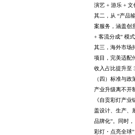
演艺 + 游乐 +
其二，从 “产品输
案服务，涵盖创
+ 客流分成” 
其三，海外市场
项目，完美适配传
收入占比提升至 
（四）标准与政策
产业升级离不开制
《自贡彩灯产业链标
盖设计、生产、展
品牌化”。同时，
彩灯・点亮全球”