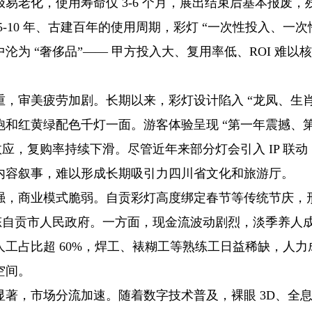
易老化，使用寿命仅 3-6 个月，展出结束后基本报废
5-10 年、古建百年的使用周期，彩灯 “一次性投入、一次
沦为 “奢侈品”—— 甲方投入大、复用率低、ROI 难以
，审美疲劳加剧。长期以来，彩灯设计陷入 “龙凤、生肖
饱和红黄绿配色千灯一面。游客体验呈现 “第一年震撼、
效应，复购率持续下滑。尽管近年来部分灯会引入 IP 联
内容叙事，难以形成长期吸引力四川省文化和旅游厅。
强，商业模式脆弱。自贡彩灯高度绑定春节等传统节庆，形
常态自贡市人民政府。一方面，现金流波动剧烈，淡季养人
人工占比超 60%，焊工、裱糊工等熟练工日益稀缺，人力
空间。
显著，市场分流加速。随着数字技术普及，裸眼 3D、全