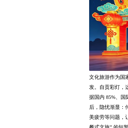
文化旅游作为国
发。自贡彩灯，这
据国内 85%、
后，隐忧渐显：传
美疲劳等问题，让
餐式文旅” 的