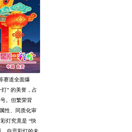
等赛道全面爆
灯” 的美誉，占
符号。但繁荣背
 属性、同质化审
彩灯究竟是 “快
看，自贡彩灯的未