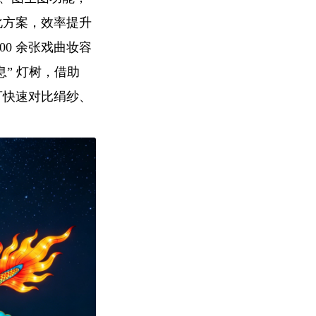
异化方案，效率提升
700 余张戏曲妆容
” 灯树，借助
可快速对比绢纱、
。