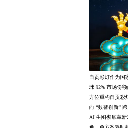
自贡彩灯作为国家
球 92% 市场
方位重构自贡彩
向 “数智创新” 
AI 生图彻底
色，单方案耗时