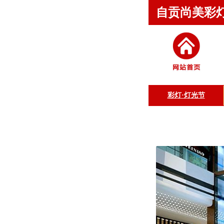
自贡尚美彩
彩灯·灯光节