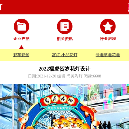
灯
彩车彩船
宫灯·小品花灯
绿雕草雕花雕
2022福虎贺岁花灯设计
日期:2021-12-20 编辑:尚美彩灯 阅读:
6608