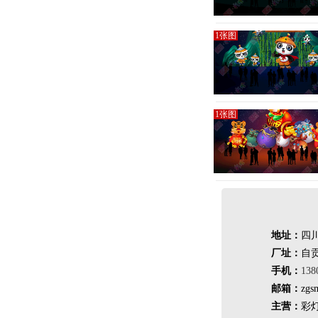
1张图
1张图
地址：
四川
厂址：
自
手机：
138
邮箱：
zgs
主营：
彩