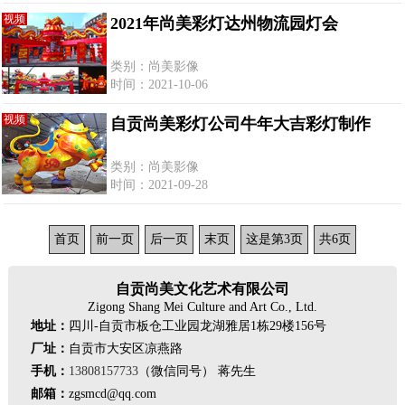
视频
2021年尚美彩灯达州物流园灯会
类别：尚美影像
时间：2021-10-06
视频
自贡尚美彩灯公司牛年大吉彩灯制作
类别：尚美影像
时间：2021-09-28
首页
前一页
后一页
末页
这是第3页
共6页
自贡尚美文化艺术有限公司
Zigong Shang Mei Culture and Art Co., Ltd.
地址：
四川-自贡市板仓工业园龙湖雅居1栋29楼156号
厂址：
自贡市大安区凉燕路
手机：
13808157733
（微信同号） 蒋先生
邮箱：
zgsmcd@qq.com