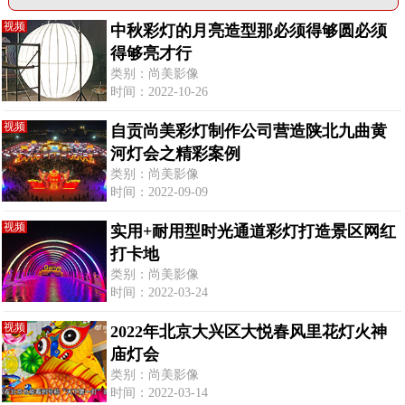
视频
中秋彩灯的月亮造型那必须得够圆必须
得够亮才行
类别：尚美影像
时间：2022-10-26
视频
自贡尚美彩灯制作公司营造陕北九曲黄
河灯会之精彩案例
类别：尚美影像
时间：2022-09-09
视频
实用+耐用型时光通道彩灯打造景区网红
打卡地
类别：尚美影像
时间：2022-03-24
视频
2022年北京大兴区大悦春风里花灯火神
庙灯会
类别：尚美影像
时间：2022-03-14