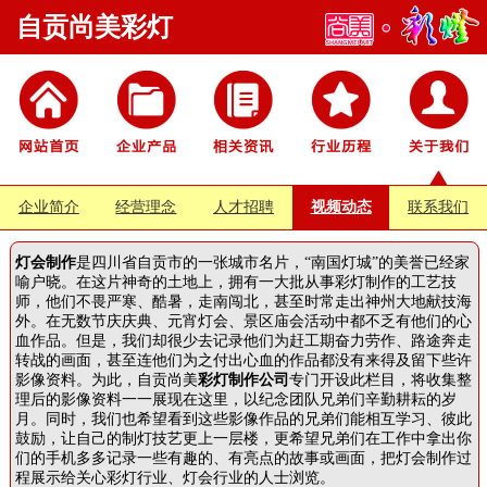
自贡尚美彩灯
企业简介
经营理念
人才招聘
视频动态
联系我们
灯会制作
是四川省自贡市的一张城市名片，“南国灯城”的美誉已经家
喻户晓。在这片神奇的土地上，拥有一大批从事彩灯制作的工艺技
师，他们不畏严寒、酷暑，走南闯北，甚至时常走出神州大地献技海
外。在无数节庆庆典、元宵灯会、景区庙会活动中都不乏有他们的心
血作品。但是，我们却很少去记录他们为赶工期奋力劳作、路途奔走
转战的画面，甚至连他们为之付出心血的作品都没有来得及留下些许
影像资料。为此，自贡尚美
彩灯制作公司
专门开设此栏目，将收集整
理后的影像资料一一展现在这里，以纪念团队兄弟们辛勤耕耘的岁
月。同时，我们也希望看到这些影像作品的兄弟们能相互学习、彼此
鼓励，让自己的制灯技艺更上一层楼，更希望兄弟们在工作中拿出你
们的手机多多记录一些有趣的、有亮点的故事或画面，把灯会制作过
程展示给关心彩灯行业、灯会行业的人士浏览。