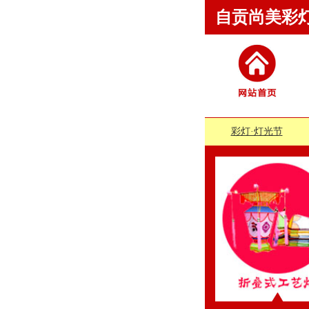
自贡尚美彩
彩灯·灯光节