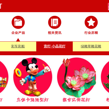
灯
彩车彩船
宫灯·小品花灯
绿雕草雕花雕