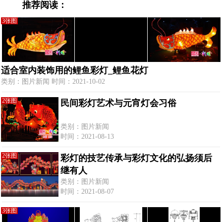
推荐阅读：
3张图
适合室内装饰用的鲤鱼彩灯_鲤鱼花灯
类别：图片新闻 时间：2021-10-02
2张图
民间彩灯艺术与元宵灯会习俗
类别：图片新闻
时间：2021-08-13
2张图
彩灯的技艺传承与彩灯文化的弘扬须后
继有人
类别：图片新闻
时间：2021-08-07
3张图