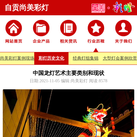
自贡尚美彩灯
尚美彩灯案例现场
彩灯历史文化
经典灯组集锦
大型灯会案例欣赏
中国龙灯艺术主要类别和现状
日期:2021-11-05 编辑:尚美彩灯 阅读:
8578