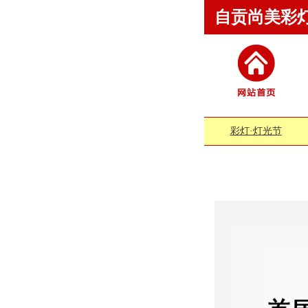
自贡尚美彩
彩灯·灯光节