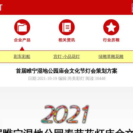
灯
彩车彩船
宫灯·小品花灯
绿雕草雕花雕
首届睢宁湿地公园庙会文化节灯会策划方案
日期:2021-10-19 编辑:尚美彩灯 阅读:
10448