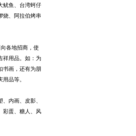
大鱿鱼、台湾蚵仔
锣烧、阿拉伯烤串
面向各地招商，使
吉祥用品。如：为
扣书画，还有为朋
庆用品等。
塑、内画、皮影、
、彩蛋、糖人、风