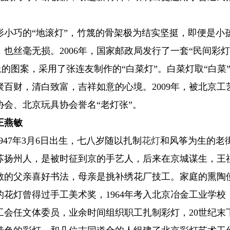
形小巧的“地滚灯”，竹篾的骨架极为结实坚挺，即便是小
也丝毫无损。2006年，国家邮政局发行了一套“民间彩
票面上的图案，采用了张连友制作的“白菜灯”。白菜灯取“白菜
聚百财，清白致富，吉祥如意的心境。2009年，被北京工
协会、北京玩具协会誉名“老灯张”。
王燕敏
1947年3月6日出生，七八岁随以扎制
花灯
和风筝为生的老
苏扬州人，是被时征到京的手艺人，后来在京城谋生，王
敏的父亲喜好书法，母亲是挑补绣花厂技工。家庭的熏陶
的花灯曾得过手工美术奖，1964年考入北京冶金工业学校
工会任文体委员，业余时间组织职工扎制彩灯，20世纪末