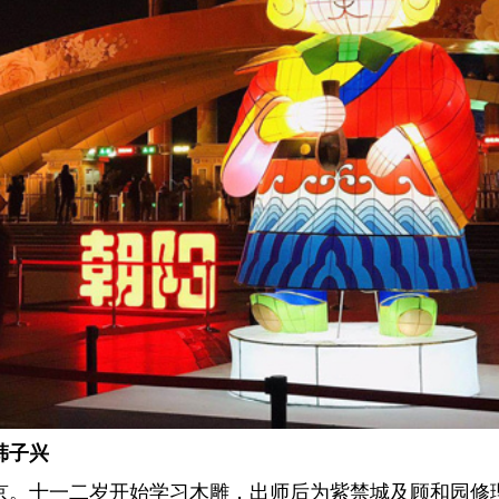
韩子兴
于北京。十一二岁开始学习木雕，出师后为紫禁城及顾和园修