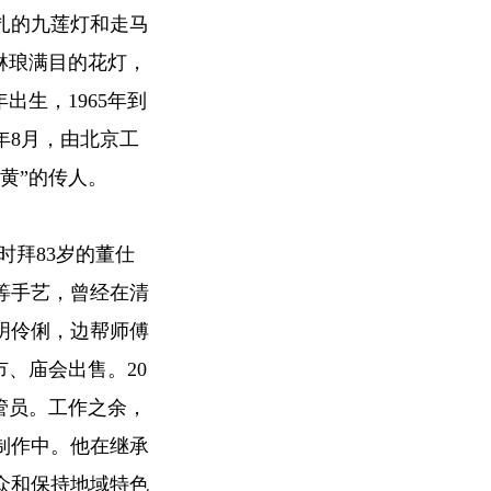
扎的九莲灯和走马
琳琅满目的花灯，
出生，1965年到
年8月，由北京工
黄”的传人。
时拜83岁的董仕
等手艺，曾经在清
明伶俐，边帮师傅
、庙会出售。20
管员。工作之余，
制作中。他在继承
众和保持地域特色