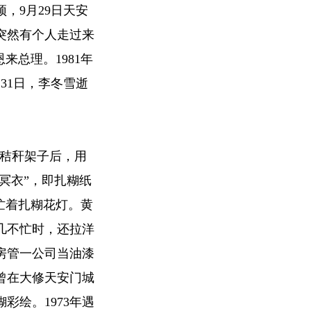
，9月29日天安
突然有个人走过来
来总理。1981年
31日，李冬雪逝
扎秸秆架子后，用
冥衣”，即扎糊纸
忙着扎糊花灯。黄
几不忙时，还拉洋
房管一公司当油漆
曾在大修天安门城
彩绘。1973年遇