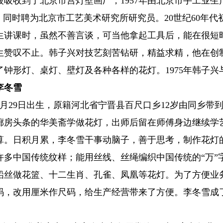
被吸收到了北京市宫灯壁画厂，1957年由北京市手工业生
，同时聘为北京市工艺美术研究所研究员。20世纪60年
生讲课时，虽然不善言谈，可当他拿起工具后，能在很短
生赞叹不止。韩子兴对技艺刻苦钻研，精益求精，他在创
了钟形灯、桌灯、壁灯及各种各样的花灯。1975年韩子兴
李冬雪
年1月29日出生，原籍河北省宁晋县百尺口乡12岁由同乡带
廊房头条的华美斋学做花灯，出师后留在师傅身边继续学
算。日积月累，李冬雪干事动脑子，善于思考，制作花灯
许多中国传统纹样；能用丝线、丝绳编织中国传统的“万”字
铅丝做花篮、十二生肖、孔雀、凤凰等花灯。为了方便业
码，改用厘米作尺码，给生产经营带来了方便。李冬雪成了