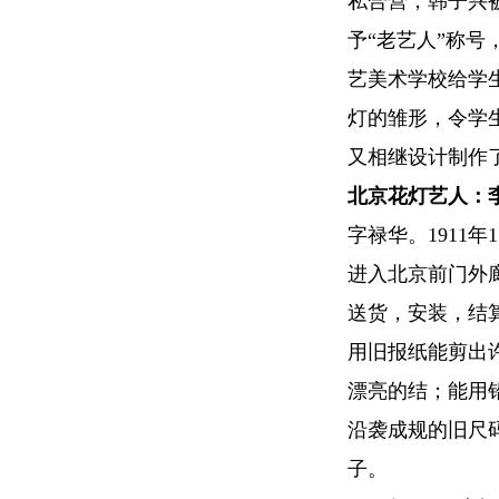
私合营，韩子兴
予“老艺人”称号
艺美术学校给学
灯的雏形，令学
又相继设计制作
北京花灯艺人：
字禄华。1911
进入北京前门外
送货，安装，结
用旧报纸能剪出
漂亮的结；能用
沿袭成规的旧尺
子。