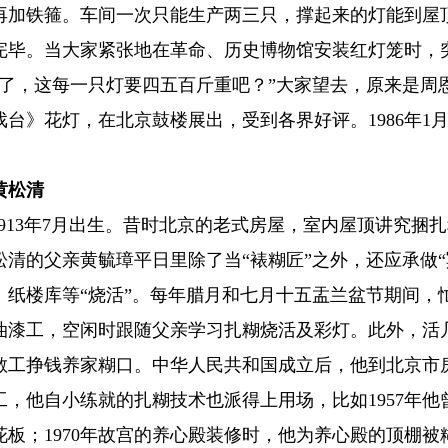
再加铁箍。车间一次只能生产两三只，撑起来的灯能到屋顶
完毕。当大家紧张地在革命、历史博物馆安装红灯笼时，
了，这每一只灯要四五百斤重吧？”大家望去，原来是周恩
台》花灯，在北京鼓楼展出，受到各界好评。1986年1月
黄松清
1913年7月出生。昔时北京的老式房屋，室内屋顶讲究捆
松清的父亲黄毓璋平日里除了当“裱糊匠”之外，还应承做“
、纸楼库等“烧活”。每年腊月和七月十五盂兰盆节期间，
做油漆工，空闲时跟随父亲学习扎糊烧活及彩灯。此外，活
散工挣钱养家糊口。中华人民共和国成立后，他到北京市
工，他自小练就的扎糊技术也派得上用场，比如1957年他
板；1970年故宫的养心殿装修时，他为养心殿的顶棚被糊