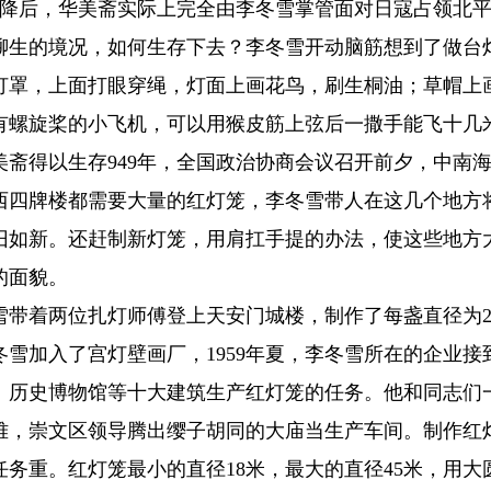
本投降后，华美斋实际上完全由李冬雪掌管面对日寇占领北
聊生的境况，如何生存下去？李冬雪开动脑筋想到了做台
灯罩，上面打眼穿绳，灯面上画花鸟，刷生桐油；草帽上
有螺旋桨的小飞机，可以用猴皮筋上弦后一撒手能飞十几
美斋得以生存949年，全国政治协商会议召开前夕，中南
西四牌楼都需要大量的红灯笼，李冬雪带人在这几个地方
旧如新。还赶制新灯笼，用肩扛手提的办法，使这些地方
的面貌。
冬雪带着两位扎灯师傅登上天安门城楼，制作了每盏直径为
李冬雪加入了宫灯壁画厂，1959年夏，李冬雪所在的企业
、历史博物馆等十大建筑生产红灯笼的任务。他和同志们
难，崇文区领导腾出缨子胡同的大庙当生产车间。制作红
任务重。红灯笼最小的直径18米，最大的直径45米，用大