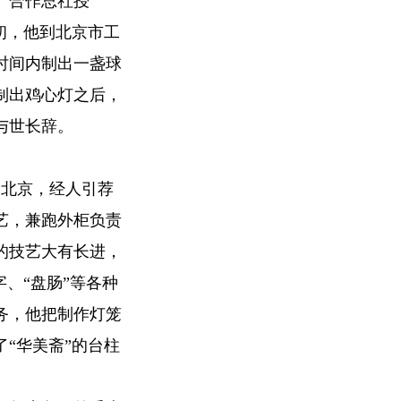
产合作总社授
代初，他到北京市工
时间内制出一盏球
制出鸡心灯之后，
与世长辞。
到北京，经人引荐
艺，兼跑外柜负责
的技艺大有长进，
、“盘肠”等各种
务，他把制作灯笼
“华美斋”的台柱