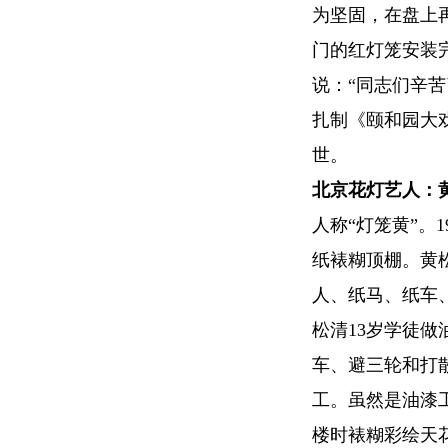
为坚固，在盘上
门的红灯笼安装
说：“同志们辛苦
扎制《颐和园大戏
世。
北京花灯艺人：
人称“灯笼黄”。
纸裱糊顶棚。黄
人、纸马、纸车
松清13岁学徒
车、避三轮和打
工。虽然是油漆
楼时裱糊彩绘天花