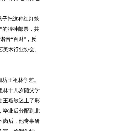
孩子把这种红灯笼
灯”的特种邮票，共
”谐音“百财”，反
艺美术行业协会、
街坊王祖林学艺。
祖林十几岁随父学
使王燕敏迷上了彩
，毕业后分配到北
下岗后，他专事研