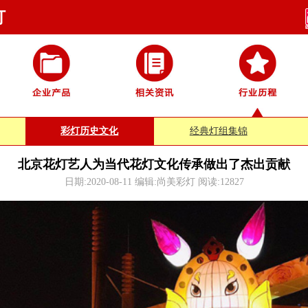
灯
彩灯历史文化
经典灯组集锦
北京花灯艺人为当代花灯文化传承做出了杰出贡献
日期:2020-08-11 编辑:尚美彩灯 阅读:
12827