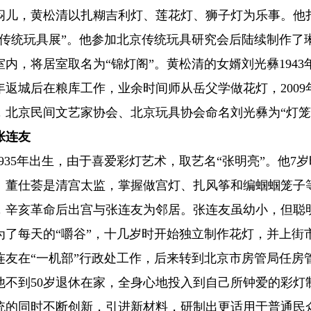
闷儿，黄松清以扎糊吉利灯、莲花灯、狮子灯为乐事。他
京传统玩具展”。他参加北京传统玩具研究会后陆续制作了
内，将居室取名为“锦灯阁”。黄松清的女婿刘光彝1943年
3年返城后在粮库工作，业余时间师从岳父学做花灯，2009
，北京民间文艺家协会、北京玩具协会命名刘光彝为“灯笼
张连友
1935年出生，由于喜爱彩灯艺术，取艺名“张明亮”。他7岁
。董仕荟是清宫太监，掌握做宫灯、扎风筝和编蝈蝈笼子
，辛亥革命后出宫与张连友为邻居。张连友虽幼小，但聪
为了每天的“嚼谷”，十几岁时开始独立制作花灯，并上街市
张连友在“一机部”行政处工作，后来转到北京市房管局任房
他不到50岁退休在家，全身心地投入到自己所钟爱的彩灯
统的同时不断创新，引进新材料，研制出更适用于普通民