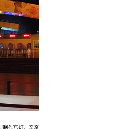
理制作宫灯。辛亥