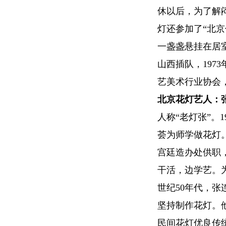
休以后，为了解
灯还参加了“北
一盏盏悬挂在居室
山西插队，197
艺美术行业协会
北京花灯艺人：
人称“老灯张”。
荟为师学做花灯
宫廷造办处供职
干活，边学艺。
世纪50年代，
坚持制作花灯。
民间花灯优良传