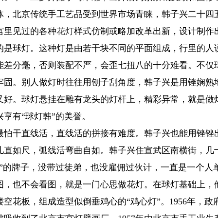
体，北京传统手工艺品受到世界市场青睐，韩子兴二十四
宫里见过的各种
花灯
样式仿制或略加改革出新，设计制作
的是球灯。这种灯是由若干块不同的平面组成，行里的人
能差分毫，否则装配不严，会歪七扭八的十分难看。不仅
牢固。别人做灯时往往用刨子刮角度，韩子兴是用锉娴熟
又好。球灯悬挂在雕有龙头的灯杆上，精彩异常，就是做
享有“球灯韩”的美誉。
最怕干直线活，直线活的拼接有难度。韩子兴也能用锉锉
儿直如尺，弧线活弯曲自如。韩子兴住宣武区南横街，几
作”的牌子，没带过徒弟，也没雇佣过伙计，一直是一个人
图，也不会看图，就是一门心思做花灯。在球灯基础上，
空花板，组成造型似倒垂鸡心的“鸡心灯”。1956年，