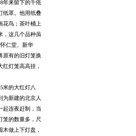
平8年来留下的千疮
灯纸罩。他用纸叠
画花鸟；茶叶桶上
米，这几个品种虽
海怀仁堂、新华
将原有的旧灯笼换
大红灯笼高高挂，
25米的大红灯八
接到为新建的北京人
一起连夜赶制，当
灯笼的数量多，尺
圆木做上下灯盘，