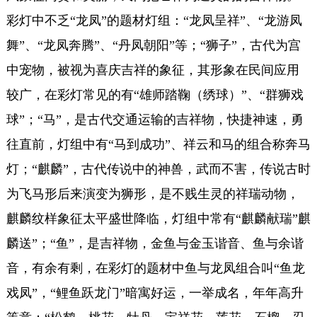
彩灯中不乏“龙凤”的题材灯组：“龙凤呈祥”、“龙游凤
舞”、“龙凤奔腾”、“丹凤朝阳”等；“狮子”，古代为宫
中宠物，被视为喜庆吉祥的象征，其形象在民间应用
较广，在彩灯常见的有“雄师踏鞠（绣球）”、“群狮戏
球”；“马”，是古代交通运输的吉祥物，快捷神速，勇
往直前，灯组中有“马到成功”、祥云和马的组合称奔马
灯；“麒麟”，古代传说中的神兽，武而不害，传说古时
为飞马形后来演变为狮形，是不贱生灵的祥瑞动物，
麒麟纹样象征太平盛世降临，灯组中常有“麒麟献瑞”麒
麟送”；“鱼”，是吉祥物，金鱼与金玉谐音、鱼与余谐
音，有余有剩，在彩灯的题材中鱼与龙凤组合叫“鱼龙
戏凤”，“鲤鱼跃龙门”暗寓好运，一举成名，年年高升