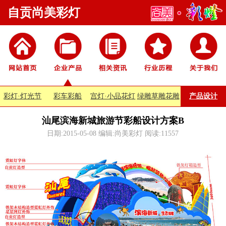
自贡尚美彩灯
彩灯·灯光节
彩车彩船
宫灯·小品花灯
绿雕草雕花雕
产品设计
汕尾滨海新城旅游节彩船设计方案B
日期:2015-05-08 编辑:尚美彩灯 阅读:
11557