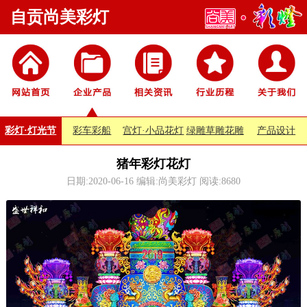
自贡尚美彩灯
彩灯·灯光节
彩车彩船
宫灯·小品花灯
绿雕草雕花雕
产品设计
猪年彩灯花灯
日期:2020-06-16 编辑:尚美彩灯 阅读:
8680