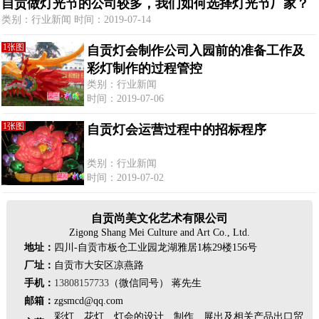
自贡做灯光节的公司较多，我们如何选择灯光节厂家？
类别：行业新闻 时间：2019-07-14
1张图
自贡灯会制作公司入园前的准备工作及
彩灯制作的过程管控
类别：行业新闻
时间：2019-07-06
1张图
自贡灯会运营过程中的招标程序
类别：行业新闻
时间：2019-07-02
自贡尚美文化艺术有限公司
Zigong Shang Mei Culture and Art Co., Ltd.
地址：
四川-自贡市板仓工业园龙湖雅居1栋29楼156号
厂址：
自贡市大安区凉燕路
手机：
13808157733
（微信同号） 蒋先生
邮箱：
zgsmcd@qq.com
彩灯、花灯、灯会的设计、制作、展出及相关产品出口贸