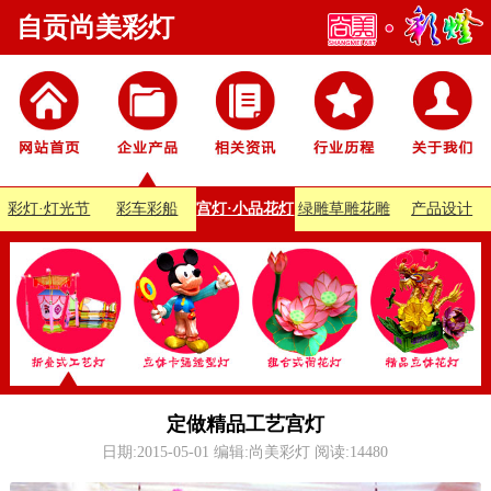
自贡尚美彩灯
彩灯·灯光节
彩车彩船
宫灯·小品花灯
绿雕草雕花雕
产品设计
定做精品工艺宫灯
日期:2015-05-01 编辑:尚美彩灯 阅读:
14480