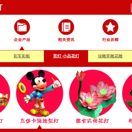
灯
彩车彩船
宫灯·小品花灯
绿雕草雕花雕