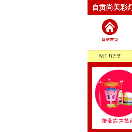
自贡尚美彩
彩灯·灯光节