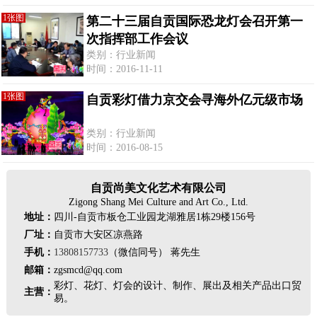
1张图
第二十三届自贡国际恐龙灯会召开第一
次指挥部工作会议
类别：行业新闻
时间：2016-11-11
1张图
自贡彩灯借力京交会寻海外亿元级市场
类别：行业新闻
时间：2016-08-15
自贡尚美文化艺术有限公司
Zigong Shang Mei Culture and Art Co., Ltd.
地址：
四川-自贡市板仓工业园龙湖雅居1栋29楼156号
厂址：
自贡市大安区凉燕路
手机：
13808157733
（微信同号） 蒋先生
邮箱：
zgsmcd@qq.com
彩灯、花灯、灯会的设计、制作、展出及相关产品出口贸
主营：
易。