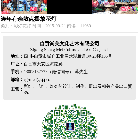
连年有余散点摆放花灯
类别：彩灯花灯 时间：2015-09-21 阅读：11989
自贡尚美文化艺术有限公司
Zigong Shang Mei Culture and Art Co., Ltd.
地址：
四川-自贡市板仓工业园龙湖雅居1栋29楼156号
厂址：
自贡市大安区凉燕路
手机：
13808157733
（微信同号） 蒋先生
邮箱：
zgsmcd@qq.com
彩灯、花灯、灯会的设计、制作、展出及相关产品出口贸
主营：
易。