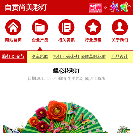
自贡尚美彩灯
彩灯·灯光节
彩车彩船
宫灯·小品花灯
绿雕草雕花雕
产品设计
蝶恋花彩灯
日期:2015-11-04 编辑:尚美彩灯 阅读:
13676