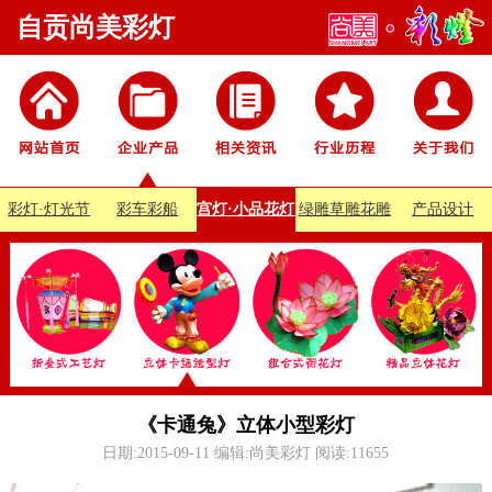
自贡尚美彩灯
彩灯·灯光节
彩车彩船
宫灯·小品花灯
绿雕草雕花雕
产品设计
《卡通兔》立体小型彩灯
日期:2015-09-11 编辑:尚美彩灯 阅读:
11655