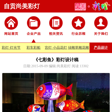
自贡尚美彩灯
彩灯·灯光节
彩车彩船
宫灯·小品花灯
绿雕草雕花雕
产品设计
《七彩鱼》彩灯设计稿
日期:2015-09-09 编辑:尚美彩灯 阅读:
13302