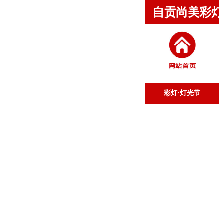
自贡尚美彩
彩灯·灯光节