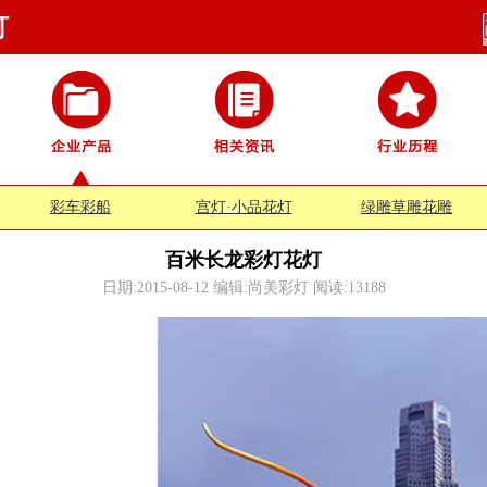
灯
彩车彩船
宫灯·小品花灯
绿雕草雕花雕
百米长龙彩灯花灯
日期:2015-08-12 编辑:尚美彩灯 阅读:
13188