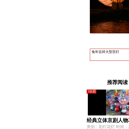
兔年吉祥大型宫灯
推荐阅读
3张图
经典立体京剧人物
类别：彩灯花灯 时间：2015