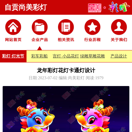
自贡尚美彩灯
彩灯·灯光节
彩车彩船
宫灯·小品花灯
绿雕草雕花雕
产品设计
龙年彩灯花灯卡通灯设计
日期:2023-07-02 编辑:尚美彩灯 阅读:
1979