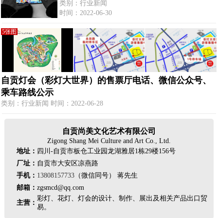
类别：行业新闻
时间：2022-06-30
5张图
自贡灯会（彩灯大世界）的售票厅电话、微信公众号、
乘车路线公示
类别：行业新闻 时间：2022-06-28
自贡尚美文化艺术有限公司
Zigong Shang Mei Culture and Art Co., Ltd.
地址：
四川-自贡市板仓工业园龙湖雅居1栋29楼156号
厂址：
自贡市大安区凉燕路
手机：
13808157733
（微信同号） 蒋先生
邮箱：
zgsmcd@qq.com
彩灯、花灯、灯会的设计、制作、展出及相关产品出口贸
主营：
易。